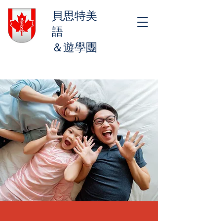
貝思特美
語
＆遊學團