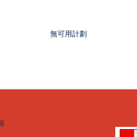
無可用計劃
區