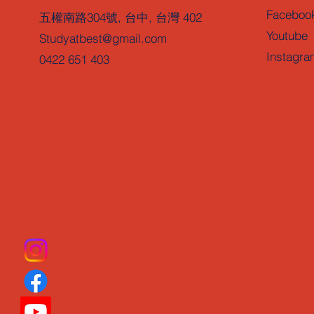
Faceboo
五權南路304號, 台中, 台灣 402
Youtube
Studyatbest@gmail.com
Instagra
0422 651 403