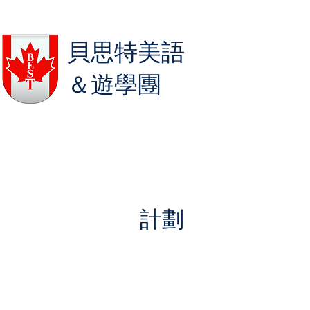
貝思特美語
＆遊學團
計劃