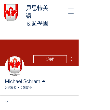
貝思特美
語
＆遊學團
更多動作
追蹤
管理員
Michael Schram
0 追蹤者
0 追蹤中